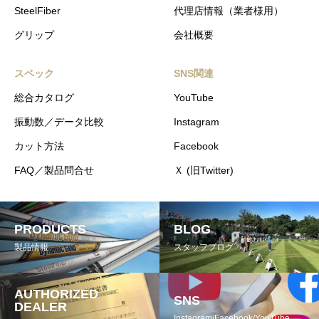
SteelFiber
代理店情報（業者様用）
グリップ
会社概要
スペック
SNS関連
総合カタログ
YouTube
振動数／データ比較
Instagram
カット方法
Facebook
FAQ／製品問合せ
Ｘ (旧Twitter)
PRODUCTS
BLOG
製品情報
スタッフブログ
AUTHORIZED
SNS
DEALER
Instagram/Facebook/YouTube