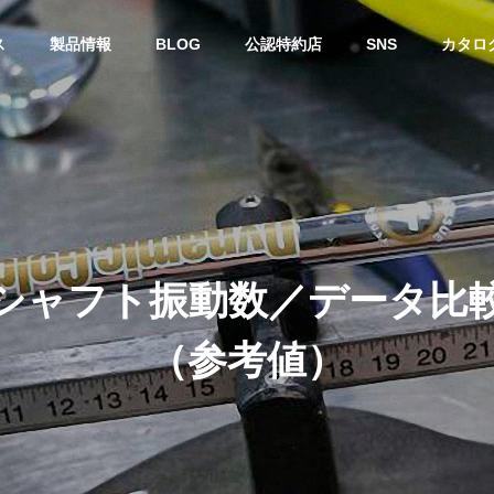
ス
製品情報
BLOG
公認特約店
SNS
カタロ
ー
スチールシャフト
シャフト振動数／データ比
（参考値）
カ・ジョージア州で開催
DynamicGold 115 に 限定 “桜”
Sメジャーツアーにおい
モデル『Dynamic Gold 115 Tou
E TEMPERシャフト使用
r Issue SAKURA』
年連続で優勝