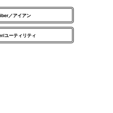
lFiber／アイアン
iber/ユーティリティ