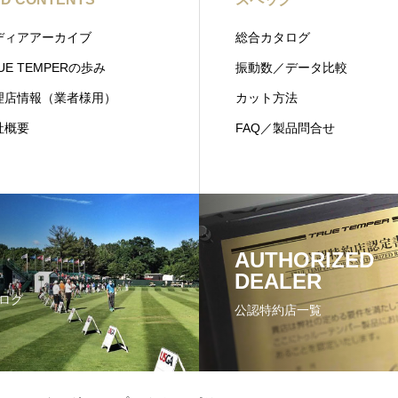
ディアアーカイブ
総合カタログ
UE TEMPERの歩み
振動数／データ比較
理店情報（業者様用）
カット方法
社概要
FAQ／製品問合せ
AUTHORIZED
DEALER
ログ
公認特約店一覧