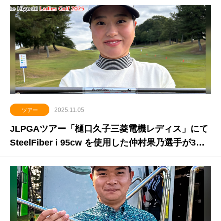
2025.11.05
ツアー
JLPGAツアー「樋口久子三菱電機レディス」にて
SteelFiber i 95cw を使用した仲村果乃選手が3打
差を逆転する通算14アンダーでツアー初優勝