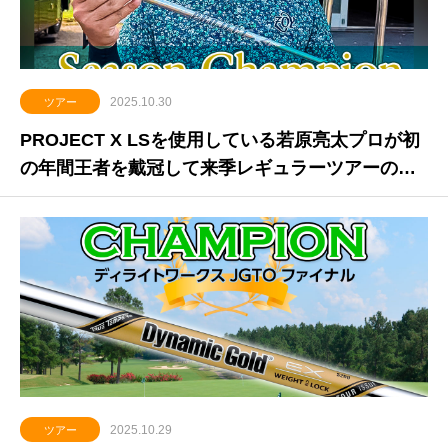
2025.10.30
ツアー
PROJECT X LSを使用している若原亮太プロが初
の年間王者を戴冠して来季レギュラーツアーのフ
ルシード権を獲得
2025.10.29
ツアー