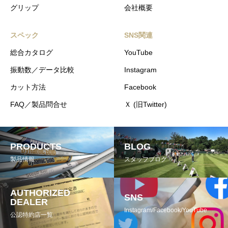
グリップ
会社概要
スペック
SNS関連
総合カタログ
YouTube
振動数／データ比較
Instagram
カット方法
Facebook
FAQ／製品問合せ
Ｘ (旧Twitter)
PRODUCTS
BLOG
製品情報
スタッフブログ
AUTHORIZED
SNS
DEALER
Instagram/Facebook/YouTube
公認特約店一覧