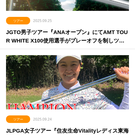
2025.09.25
ツアー
JGTO男子ツアー『ANAオープン』にてAMT TOU
R WHITE X100使用選手がプレーオフを制しツア
ー通算8勝目
2025.09.24
ツアー
JLPGA女子ツアー『住友生命Vitalityレディス東海