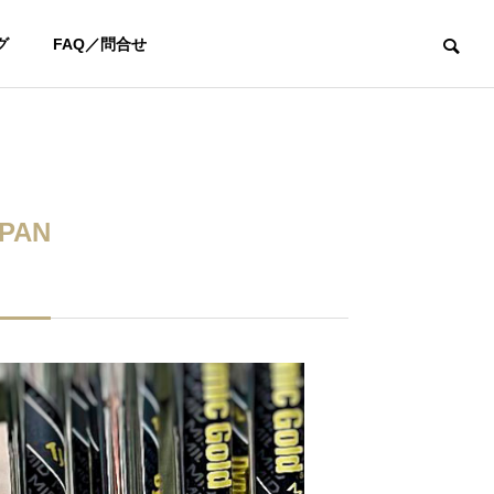
グ
FAQ／問合せ
ユーチューブ
お知らせ
PAN
【YouTube】阿部桃子選手と対
新年あけまして
決！カリスマフィッター吉田智
います
によるSteelFiber対決シリーズ第
四弾