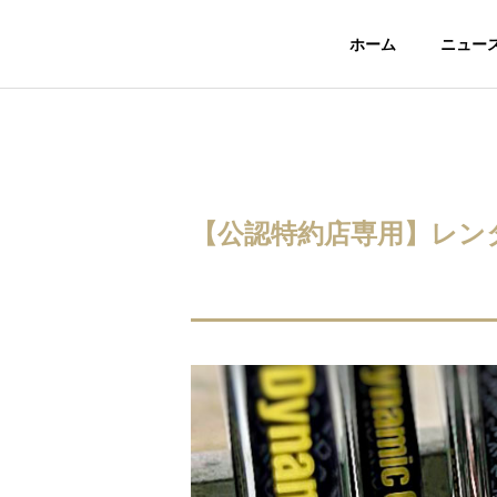
ホーム
ニュー
ツアー
ツア
【公認特約店専用】レンタル
BLOG
スタッフブログ
いて：
JLPGAツアー「富士フィルム・
アメリ
お知ら
スタジオアリス女子オープン」
されたU
にてTRUE TEMPERシャフト使
てTRU
用のウー・チャイエン選手が今
選手が2