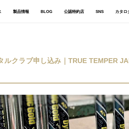
ス
製品情報
BLOG
公認特約店
SNS
カタロ
ー
スチールシャフト
クラブ申し込み｜TRUE TEMPER JA
カ・ジョージア州で開催
DynamicGold 115 に 限定 “桜”
Sメジャーツアーにおい
モデル『Dynamic Gold 115 Tou
E TEMPERシャフト使用
r Issue SAKURA』
年連続で優勝