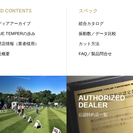
D CONTENTS
スペック
ディアアーカイブ
総合カタログ
UE TEMPERの歩み
振動数／データ比較
理店情報（業者様用）
カット方法
社概要
FAQ／製品問合せ
AUTHORIZED
DEALER
ログ
公認特約店一覧