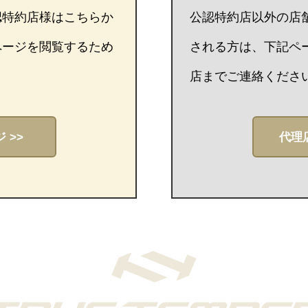
認特約店様はこちらか
公認特約店以外の店
ページを閲覧するため
される方は、下記ペ
店までご連絡くださ
 >>
代理