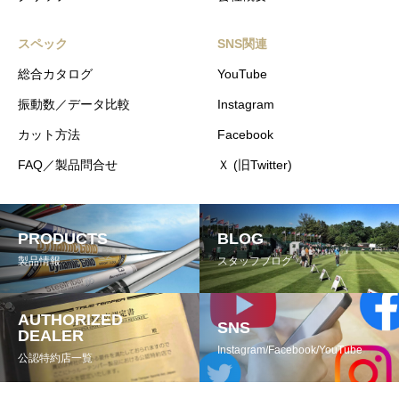
スペック
SNS関連
総合カタログ
YouTube
振動数／データ比較
Instagram
カット方法
Facebook
FAQ／製品問合せ
Ｘ (旧Twitter)
PRODUCTS
BLOG
製品情報
スタッフブログ
AUTHORIZED
SNS
DEALER
Instagram/Facebook/YouTube
公認特約店一覧