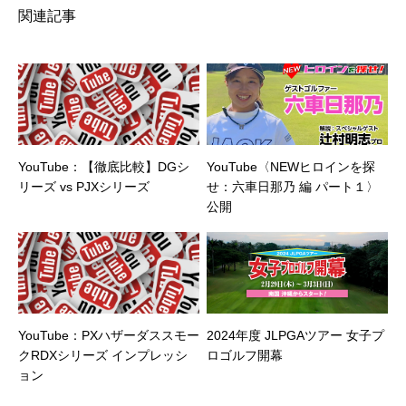
関連記事
YouTube：【徹底比較】DGシ
YouTube〈NEWヒロインを探
リーズ vs PJXシリーズ
せ：六車日那乃 編 パート１〉
公開
YouTube：PXハザーダススモー
2024年度 JLPGAツアー 女子プ
クRDXシリーズ インプレッシ
ロゴルフ開幕
ョン