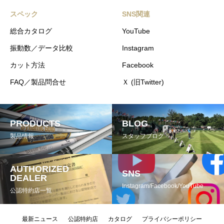
スペック
SNS関連
総合カタログ
YouTube
振動数／データ比較
Instagram
カット方法
Facebook
FAQ／製品問合せ
Ｘ (旧Twitter)
PRODUCTS
BLOG
製品情報
スタッフブログ
AUTHORIZED
SNS
DEALER
Instagram/Facebook/YouTube
公認特約店一覧
最新ニュース
公認特約店
カタログ
プライバシーポリシー