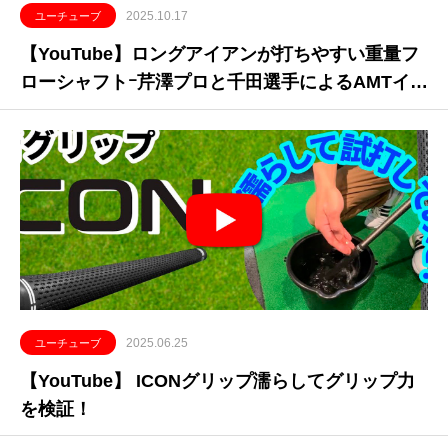
2025.10.17
ユーチューブ
【YouTube】ロングアイアンが打ちやすい重量フ
ローシャフトｰ芹澤プロと千田選手によるAMTイン
プレッション
2025.06.25
ユーチューブ
【YouTube】 ICONグリップ濡らしてグリップ力
を検証！