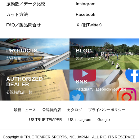
振動数／データ比較
Instagram
カット方法
Facebook
FAQ／製品問合せ
Ｘ (旧Twitter)
PRODUCTS
BLOG
製品情報
スタッフブログ
AUTHORIZED
SNS
DEALER
Instagram/Facebook/YouTube
公認特約店一覧
最新ニュース
公認特約店
カタログ
プライバシーポリシー
US TRUE TEMPER
US Instagram
Google
Copyright © TRUE TEMPER SPORTS, INC. JAPAN ALL RIGHTS RESERVED.