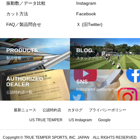
振動数／データ比較
Instagram
カット方法
Facebook
FAQ／製品問合せ
Ｘ (旧Twitter)
PRODUCTS
BLOG
製品情報
スタッフブログ
AUTHORIZED
SNS
DEALER
Instagram/Facebook/YouTube
公認特約店一覧
最新ニュース
公認特約店
カタログ
プライバシーポリシー
US TRUE TEMPER
US Instagram
Google
Copyright © TRUE TEMPER SPORTS, INC. JAPAN ALL RIGHTS RESERVED.