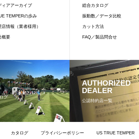
ディアアーカイブ
総合カタログ
UE TEMPERの歩み
振動数／データ比較
理店情報（業者様用）
カット方法
社概要
FAQ／製品問合せ
AUTHORIZED
DEALER
ログ
公認特約店一覧
カタログ
プライバシーポリシー
US TRUE TEMPER