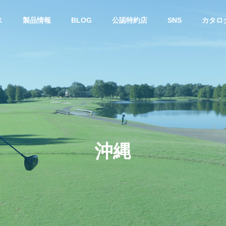
ス
製品情報
BLOG
公認特約店
SNS
カタロ
ー
スチールシャフト
沖
縄
カ・ジョージア州で開催
DynamicGold 115 に 限定 “桜”
Sメジャーツアーにおい
モデル『Dynamic Gold 115 Tou
E TEMPERシャフト使用
r Issue SAKURA』
年連続で優勝