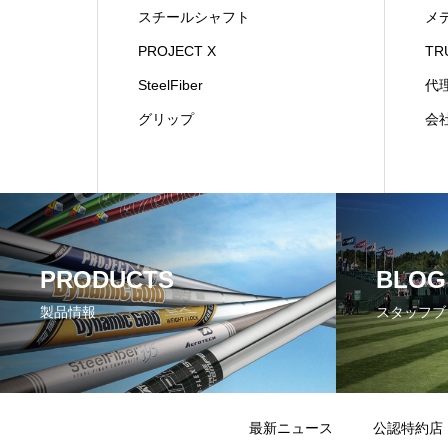
スチールシャフト
メ
PROJECT X
TR
SteelFiber
代
グリップ
会
PRODUCTS
BLOG
製品情報
スタッフブ
最新ニュース
公認特約店