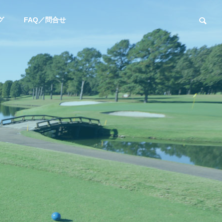
グ
FAQ／問合せ
ユーチューブ
お知らせ
【YouTube】阿部桃子選手と対
新年あけまして
決！カリスマフィッター吉田智
います
によるSteelFiber対決シリーズ第
四弾