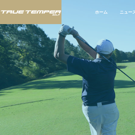
ホーム
ニュー
ツアー
ツア
BLOG
スタッフブログ
いて：
JLPGAツアー「富士フィルム・
アメリ
お知ら
スタジオアリス女子オープン」
されたU
にてTRUE TEMPERシャフト使
てTRU
用のウー・チャイエン選手が今
選手が2