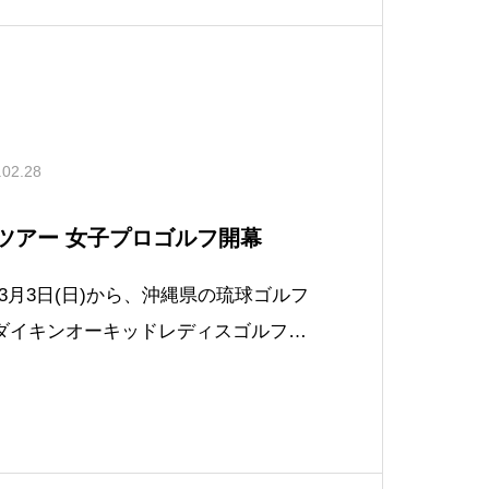
.02.28
GAツアー 女子プロゴルフ開幕
)〜3月3日(日)から、沖縄県の琉球ゴルフ
回ダイキンオーキッドレディスゴルフト
にJLPGAツアー 女子プロゴルフが開
テンパーは、ニューダイナミックゴー
ールファイバーシリーズ他、世界中で