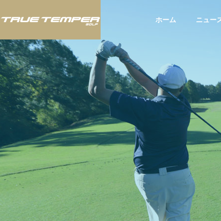
ホーム
ニュー
ツアー
ツア
BLOG
スタッフブログ
いて：
JLPGAツアー「富士フィルム・
アメリ
お知ら
スタジオアリス女子オープン」
されたU
にてTRUE TEMPERシャフト使
てTRU
用のウー・チャイエン選手が今
選手が2