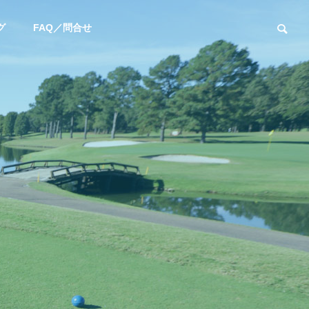
グ
FAQ／問合せ
ユーチューブ
お知らせ
【YouTube】阿部桃子選手と対
新年あけまして
決！カリスマフィッター吉田智
います
によるSteelFiber対決シリーズ第
四弾