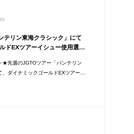
.01
バンテリン東海クラシック」にて
ルドEXツアーイシュー使用選手
ーで今季２勝目
★先週のJGTOツアー「バンテリン
て、ダイナミックゴールドEXツアーイ
算17アンダーで今季２勝目に輝きまし
ェッジ使用シャフト〉ダイナミックゴ
ー S400