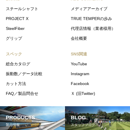
スチールシャフト
メディアアーカイブ
PROJECT X
TRUE TEMPERの歩み
SteelFiber
代理店情報（業者様用）
グリップ
会社概要
スペック
SNS関連
総合カタログ
YouTube
振動数／データ比較
Instagram
カット方法
Facebook
FAQ／製品問合せ
Ｘ (旧Twitter)
PRODUCTS
BLOG
製品情報
スタッフブログ