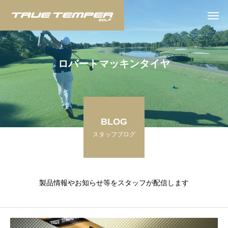
ロ
バ
ー
ト
マ
ッ
キ
ン
タ
イ
ヤ
BLOG
スタッフブログ
製品情報やお知らせ等をスタッフが配信します