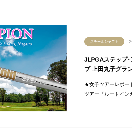
2
スチールシャフト
JLPGAステップ
プ 上田丸子グラ
amic Gold 
★女子ツアーレポー
フを制して初優勝
ツアー『ルートイン
ース』にて、Dynami
レーオフを制して初