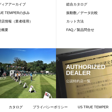
ディアアーカイブ
総合カタログ
UE TEMPERの歩み
振動数／データ比較
理店情報（業者様用）
カット方法
社概要
FAQ／製品問合せ
AUTHORIZED
DEALER
ログ
公認特約店一覧
カタログ
プライバシーポリシー
US TRUE TEMPER