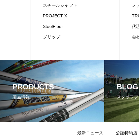
スチールシャフト
メ
PROJECT X
TR
SteelFiber
代
グリップ
会
PRODUCTS
BLOG
製品情報
スタッフブ
最新ニュース
公認特約店