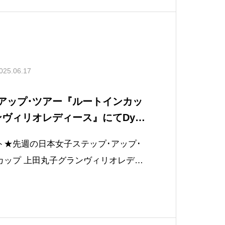
025.06.17
･アップ･ツアー『ルートインカッ
ンヴィリオレディース』にてDyn
85使用選手が4ホールに及ぶプレーオ
ト★先週の日本女子ステップ･アップ･
カップ 上田丸子グランヴィリオレディ
c Gold 85使用選手が4ホールに及ぶプ
優勝に輝きました！