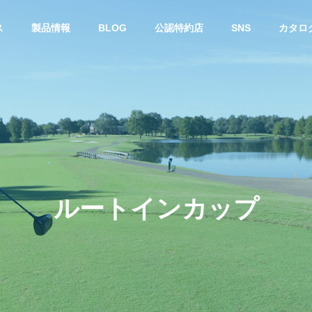
ス
製品情報
BLOG
公認特約店
SNS
カタロ
ー
スチールシャフト
ル
ー
ト
イ
ン
カ
ッ
プ
カ・ジョージア州で開催
DynamicGold 115 に 限定 “桜”
Sメジャーツアーにおい
モデル『Dynamic Gold 115 Tou
E TEMPERシャフト使用
r Issue SAKURA』
年連続で優勝