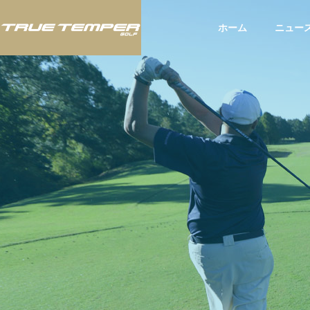
ホーム
ニュー
ツアー
ツア
BLOG
スタッフブログ
いて：
JLPGAツアー「富士フィルム・
アメリ
お知ら
スタジオアリス女子オープン」
されたU
にてTRUE TEMPERシャフト使
てTRU
用のウー・チャイエン選手が今
選手が2