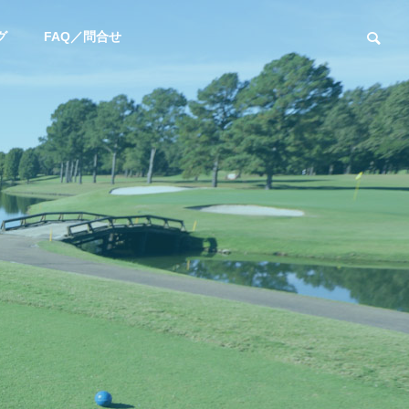
グ
FAQ／問合せ
ユーチューブ
お知らせ
【YouTube】阿部桃子選手と対
新年あけまして
決！カリスマフィッター吉田智
います
によるSteelFiber対決シリーズ第
四弾