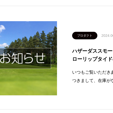
2024.0
プロダクト
ハザーダススモー
ローリップタイド
いつもご覧いただき
つきまして、在庫が
ました。HZRDUS SMO
TIDE SBこれら
ロジ