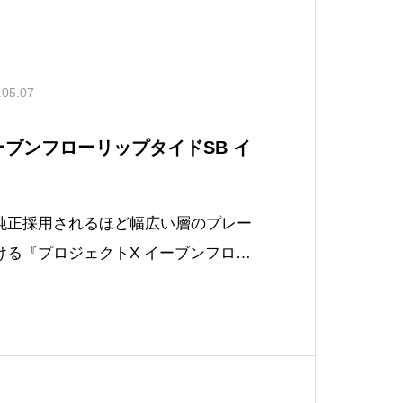
.05.07
XイーブンフローリップタイドSB イ
純正採用されるほど幅広い層のプレー
ける『プロジェクトX イーブンフロー
の基本スペックとインプレッションをP
さんのコメントを交えてお送りいたしま