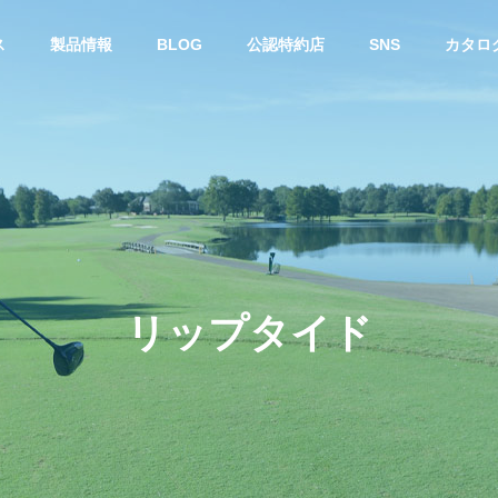
ス
製品情報
BLOG
公認特約店
SNS
カタロ
ー
スチールシャフト
リ
ッ
プ
タ
イ
ド
カ・ジョージア州で開催
DynamicGold 115 に 限定 “桜”
Sメジャーツアーにおい
モデル『Dynamic Gold 115 Tou
E TEMPERシャフト使用
r Issue SAKURA』
年連続で優勝