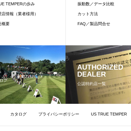
UE TEMPERの歩み
振動数／データ比較
理店情報（業者様用）
カット方法
社概要
FAQ／製品問合せ
AUTHORIZED
DEALER
ログ
公認特約店一覧
カタログ
プライバシーポリシー
US TRUE TEMPER