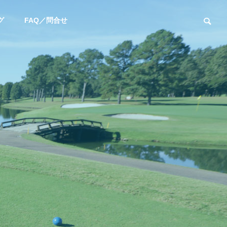
グ
FAQ／問合せ
ユーチューブ
お知らせ
【YouTube】阿部桃子選手と対
新年あけまして
決！カリスマフィッター吉田智
います
によるSteelFiber対決シリーズ第
四弾