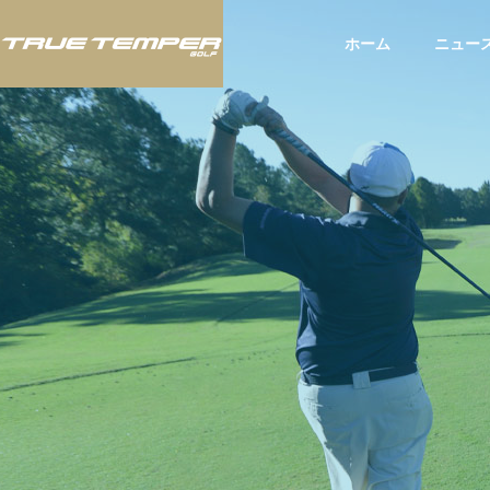
ホーム
ニュー
ツアー
ツア
BLOG
スタッフブログ
いて：
JLPGAツアー「富士フィルム・
アメリ
お知ら
スタジオアリス女子オープン」
されたU
にてTRUE TEMPERシャフト使
てTRU
用のウー・チャイエン選手が今
選手が2