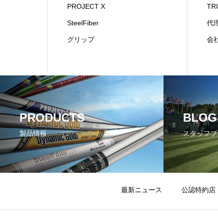
PROJECT X
TR
SteelFiber
代
グリップ
会
PRODUCTS
BLOG
製品情報
スタッフブ
最新ニュース
公認特約店