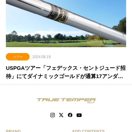
2024.08.19
ツアー
USPGAツアー「フェデックス・セントジュード招
待」にてダイナミックゴールドが通算17アンダー
で今季２勝、通算10勝目となりアジア勢初の２桁
勝利
BRAND
ADD CONTENTS