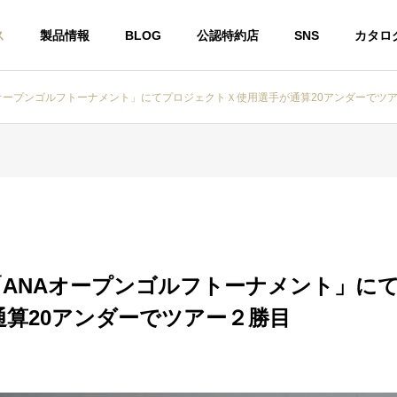
ス
製品情報
BLOG
公認特約店
SNS
カタロ
Aオープンゴルフトーナメント」にてプロジェクトＸ使用選手が通算20アンダーでツ
ー
スチールシャフト
ー「ANAオープンゴルフトーナメント」に
通算20アンダーでツアー２勝目
カ・ジョージア州で開催
DynamicGold 115 に 限定 “桜”
Sメジャーツアーにおい
モデル『Dynamic Gold 115 Tou
E TEMPERシャフト使用
r Issue SAKURA』
年連続で優勝