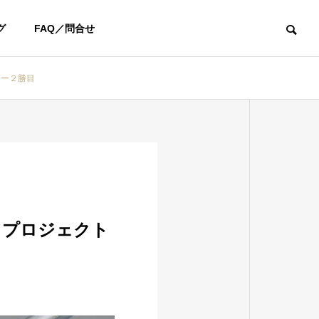
グ
FAQ／問合せ
アー２勝目
ユーチューブ
お知らせ
てプロジェクト
【YouTube】阿部桃子選手と対
新年あけまして
決！カリスマフィッター吉田智
います
によるSteelFiber対決シリーズ第
四弾