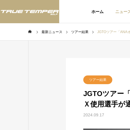
ホーム
ニュー
最新ニュース
ツアー結果
JGTOツアー「AN
ツアー
ツア
BLOG
ツアー結果
スタッフブログ
JGTOツア
Ｘ使用選手が
いて：
JLPGAツアー「富士フィルム・
アメリ
お知ら
スタジオアリス女子オープン」
されたU
2024.09.17
にてTRUE TEMPERシャフト使
てTRU
用のウー・チャイエン選手が今
選手が2