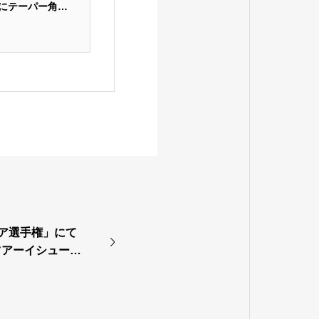
にテーパー角を
って証明されてい
ロはもちろんの
コア選手権」にて
ツアーイシュー使
ーでツアー３勝目