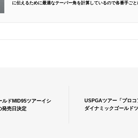
に伝えるために最適なテーパー角を計算しているので各番手ごと
変えています。この設計性能は、多くのPGAツアー優勝者によ
ます。コントロール性能重視の「元調子」で重量もあるため、プ
こ...
USPGAツアー「プロ
ルドMID95ツアーイシ
ダイナミックゴールド
チの発売日決定
用選手が通算20アンダ