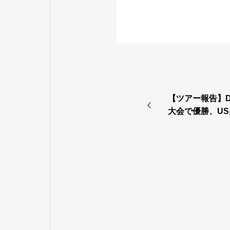
【ツアー報告】Dy
大会で優勝、U
ンキングトップ2
パーシャフトを