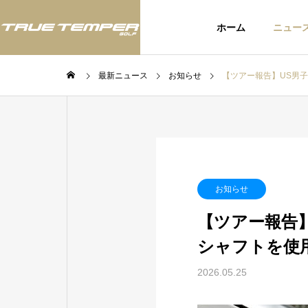
ホーム
ニュー
最新ニュース
お知らせ
【ツアー報告】US男
ツアー
ツア
BLOG
お知らせ
スタッフブログ
【ツアー報告
シャフトを使
いて：
JLPGAツアー「富士フィルム・
アメリ
お知ら
スタジオアリス女子オープン」
されたU
2026.05.25
にてTRUE TEMPERシャフト使
てTRU
用のウー・チャイエン選手が今
選手が2