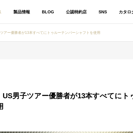
ス
製品情報
BLOG
公認特約店
SNS
カタロ
子ツアー優勝者が13本すべてにトゥルーテンパーシャフトを使用
ー
スチールシャフト
】US男子ツアー優勝者が13本すべてにト
用
カ・ジョージア州で開催
DynamicGold 115 に 限定 “桜”
Sメジャーツアーにおい
モデル『Dynamic Gold 115 Tou
E TEMPERシャフト使用
r Issue SAKURA』
年連続で優勝