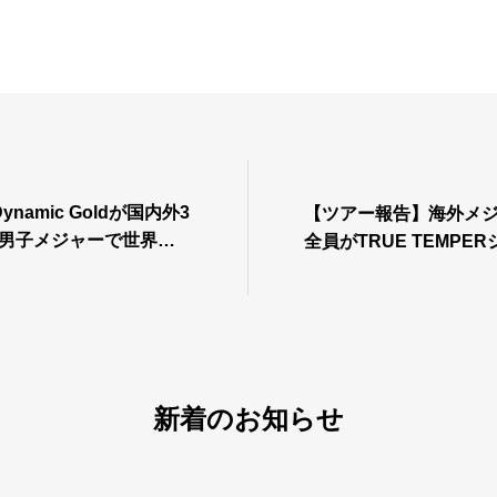
namic Goldが国内外3
【ツアー報告】海外メジ
S男子メジャーで世界ラ
全員がTRUE TEMPE
5中24名がトゥルーテン
使用
新着のお知らせ