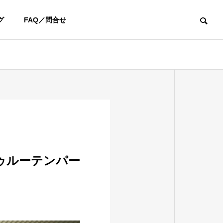
グ
FAQ／問合せ
ユーチューブ
お知らせ
ゥルーテンパー
【YouTube】阿部桃子選手と対
新年あけまして
決！カリスマフィッター吉田智
います
によるSteelFiber対決シリーズ第
四弾