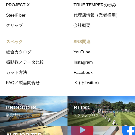
PROJECT X
TRUE TEMPERの歩み
SteelFiber
代理店情報（業者様用）
グリップ
会社概要
スペック
SNS関連
総合カタログ
YouTube
振動数／データ比較
Instagram
カット方法
Facebook
FAQ／製品問合せ
Ｘ (旧Twitter)
PRODUCTS
BLOG
製品情報
スタッフブログ
AUTHORIZED