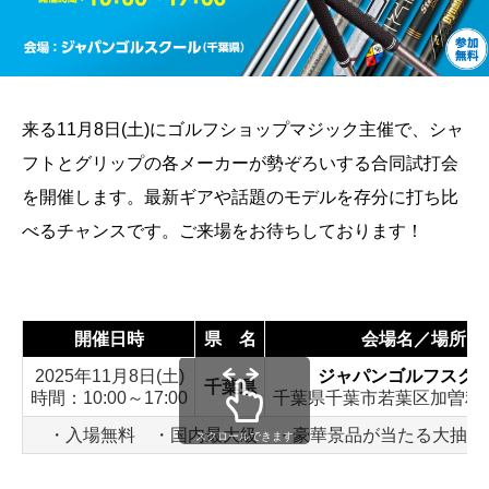
来る11月8日(土)にゴルフショップマジック主催で、シャ
フトとグリップの各メーカーが勢ぞろいする合同試打会
を開催します。最新ギアや話題のモデルを存分に打ち比
べるチャンスです。ご来場をお待ちしております！
開催日時
県 名
会場名／場所
2025年11月8日(土)
ジャパンゴルフスク
千葉県
時間：10:00～17:00
千葉県千葉市若葉区加曽利町1
・入場無料 ・国内最大級 ・豪華景品が当たる大抽選
スクロールできます