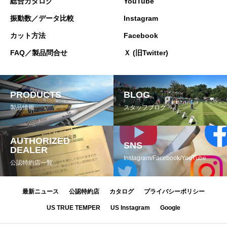
総合カタログ
YouTube
振動数／データ比較
Instagram
カット方法
Facebook
FAQ／製品問合せ
Ｘ (旧Twitter)
PRODUCTS
BLOG
製品情報
スタッフブログ
AUTHORIZED
SNS
DEALER
Instagram/Facebook/YouTube
公認特約店一覧
最新ニュース
公認特約店
カタログ
プライバシーポリシー
US TRUE TEMPER
US Instagram
Google