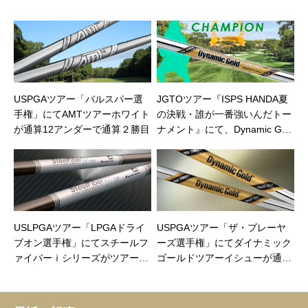
USPGAツアー「バルスパー選
JGTOツアー『ISPS HANDA夏
手権」にてAMTツアーホワイト
の決戦・誰が一番強いんだトー
が通算12アンダーで通算２勝目
ナメント』にて、Dynamic Gol
d EX Tour Issue使用選手が7年
ぶり日本ツアー8勝目
USLPGAツアー「LPGAドライ
USPGAツアー「ザ・プレーヤ
ブオン選手権」にてスチールフ
ーズ選手権」にてダイナミック
ァイバーｉシリーズがツアー９
ゴールドツアーイシューが通算
勝目
20アンダーで２週連続優勝、ツ
アー通算８勝目