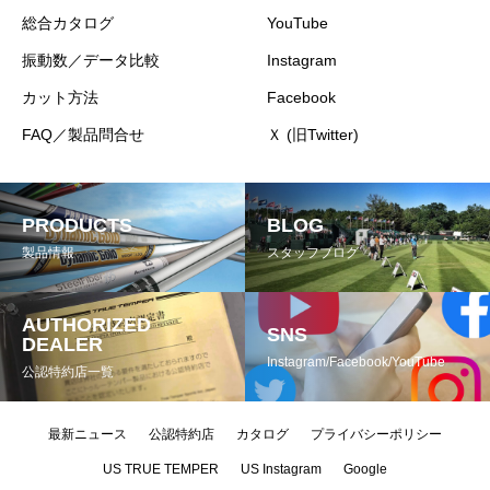
総合カタログ
YouTube
振動数／データ比較
Instagram
カット方法
Facebook
FAQ／製品問合せ
Ｘ (旧Twitter)
PRODUCTS
BLOG
製品情報
スタッフブログ
AUTHORIZED
SNS
DEALER
Instagram/Facebook/YouTube
公認特約店一覧
最新ニュース
公認特約店
カタログ
プライバシーポリシー
US TRUE TEMPER
US Instagram
Google