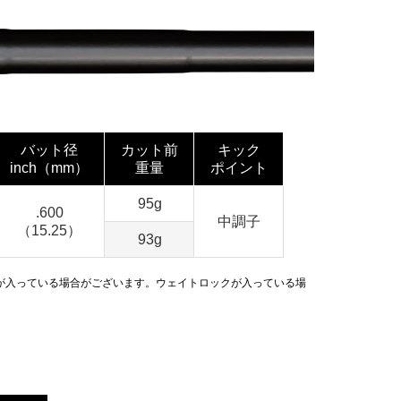
バット径
カット前
キック
inch（mm）
重量
ポイント
95g
.600
中調子
（15.25）
93g
量調整用素材）が入っている場合がございます。ウェイトロックが入っている場