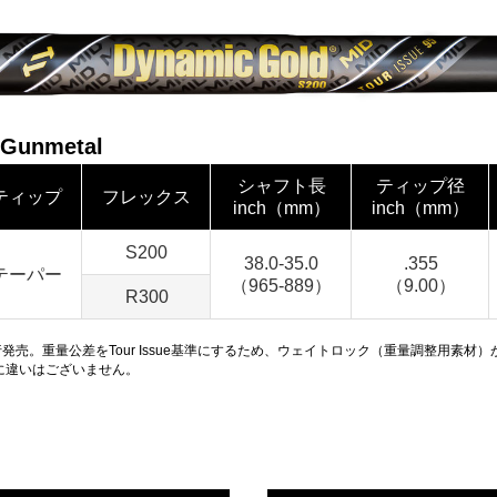
 Gunmetal
シャフト長
ティップ径
ティップ
フレックス
inch（mm）
inch（mm）
S200
38.0-35.0
.355
テーパー
（965-889）
（9.00）
R300
metal はアジア先行発売。重量公差をTour Issue基準にするため、ウェイトロック（重
能や打感に違いはございません。