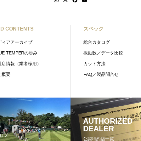
D CONTENTS
スペック
ディアアーカイブ
総合カタログ
UE TEMPERの歩み
振動数／データ比較
理店情報（業者様用）
カット方法
社概要
FAQ／製品問合せ
AUTHORIZED
DEALER
ログ
公認特約店一覧