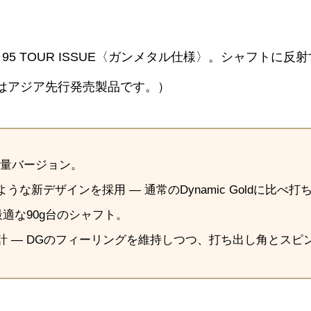
 MID 95 TOUR ISSUE〈ガンメタル仕様〉。シャフ
I はアジア先行発売製品です。）
で最軽量バージョン。
な新デザインを採用 ― 通常のDynamic Goldに比べ
適な90g台のシャフト。
 ― DGのフィーリングを維持しつつ、打ち出し角とスピ