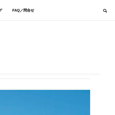
グ
FAQ／問合せ
ユーチューブ
お知らせ
【YouTube】阿部桃子選手と対
新年あけまして
決！カリスマフィッター吉田智
います
によるSteelFiber対決シリーズ第
四弾