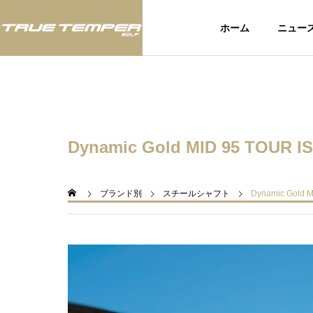
ホーム
ニュー
ツアー
ツア
Dynamic Gold MID 95 TOUR I
BLOG
スタッフブログ
ブランド別
スチールシャフト
Dynamic Gold 
いて：
JLPGAツアー「富士フィルム・
アメリ
お知ら
スタジオアリス女子オープン」
されたU
にてTRUE TEMPERシャフト使
てTRU
用のウー・チャイエン選手が今
選手が2