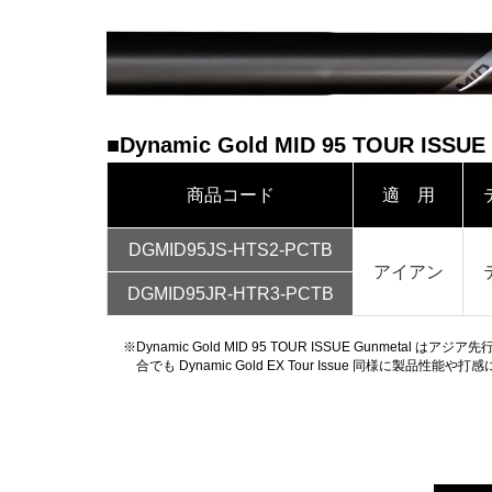
■Dynamic Gold MID 95 TOUR ISSUE
商品コード
適 用
DGMID95JS-HTS2-PCTB
アイアン
DGMID95JR-HTR3-PCTB
※Dynamic Gold MID 95 TOUR ISSUE Gun
合でも Dynamic Gold EX Tour Issue 同様に製品性