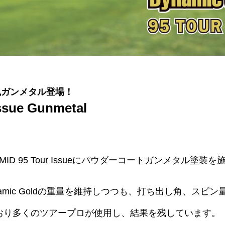
E に新色ガンメタル登場！
ssue Gunmetal
量版MID 95 Tour Issueにパウダーコートガンメタル
Dynamic Goldの重量を維持しつつも、打ち出し角、スピン
ており多くのツアープロが使用し、結果を残しています。（2