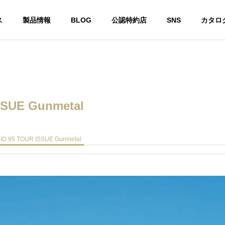
ス
製品情報
BLOG
公認特約店
SNS
カタロ
ー
スチールシャフト
SSUE Gunmetal
MID 95 TOUR ISSUE Gunmetal
カ・ジョージア州で開催
DynamicGold 115 に 限定 “桜”
Sメジャーツアーにおい
モデル『Dynamic Gold 115 Tou
E TEMPERシャフト使用
r Issue SAKURA』
年連続で優勝