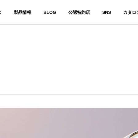
ス
製品情報
BLOG
公認特約店
SNS
カタロ
ー
スチールシャフト
カ・ジョージア州で開催
DynamicGold 115 に 限定 “桜”
Sメジャーツアーにおい
モデル『Dynamic Gold 115 Tou
E TEMPERシャフト使用
r Issue SAKURA』
年連続で優勝