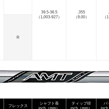
39.5-36.5
.355
（1,003-927）
（9.00）
（1
R
シャフト長
ティップ径
バ
フレックス
inch（mm）
inch（mm）
inc