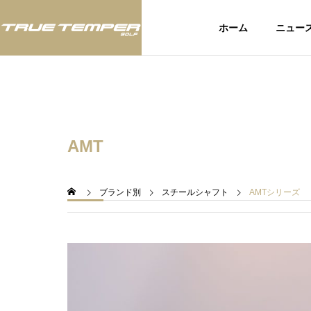
ホーム
ニュー
ツアー
ツア
AMT
BLOG
スタッフブログ
ブランド別
スチールシャフト
AMTシリーズ
いて：
JLPGAツアー「富士フィルム・
アメリ
お知ら
スタジオアリス女子オープン」
されたU
にてTRUE TEMPERシャフト使
てTRU
用のウー・チャイエン選手が今
選手が2