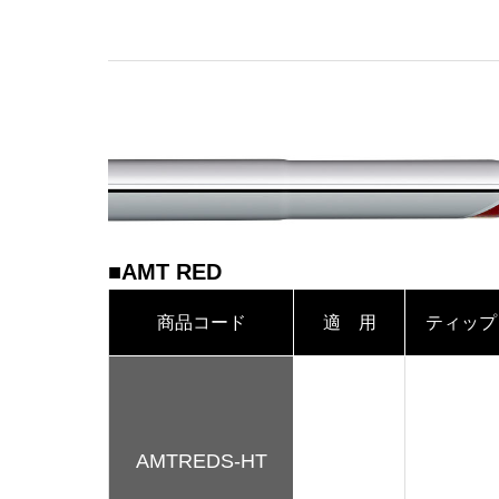
■AMT RED
商品コード
適 用
ティップ
AMTREDS-HT