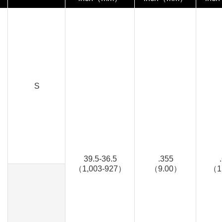
S
39.5-36.5
.355
（1,003-927）
（9.00）
（1