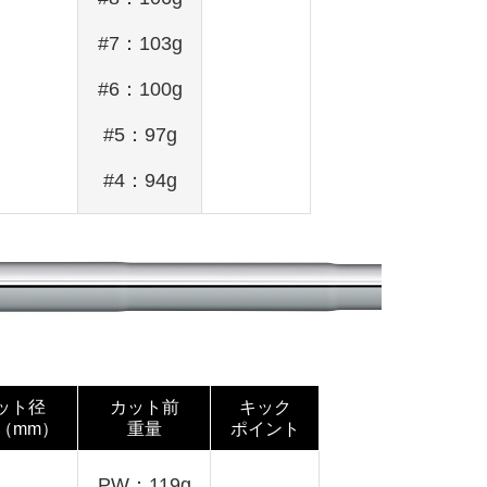
#7：103g
#6：100g
#5：97g
#4：94g
ット径
カット前
キック
h（mm）
重量
ポイント
PW：119g