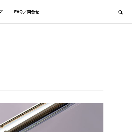
グ
FAQ／問合せ
ユーチューブ
お知らせ
【YouTube】阿部桃子選手と対
新年あけまして
決！カリスマフィッター吉田智
います
によるSteelFiber対決シリーズ第
四弾