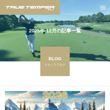
2
0
2
5
年
1
2
月
の
記
事
一
覧
BLOG
スタッフブログ