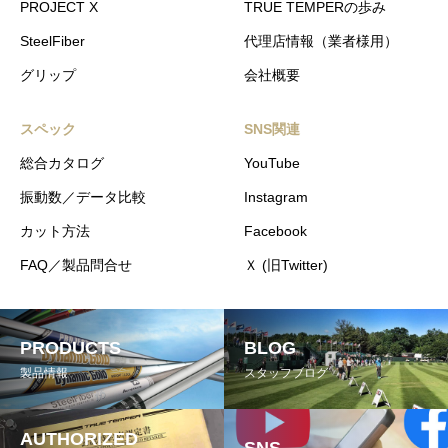
PROJECT X
TRUE TEMPERの歩み
SteelFiber
代理店情報（業者様用）
グリップ
会社概要
スペック
SNS関連
総合カタログ
YouTube
振動数／データ比較
Instagram
カット方法
Facebook
FAQ／製品問合せ
Ｘ (旧Twitter)
PRODUCTS
BLOG
製品情報
スタッフブログ
AUTHORIZED