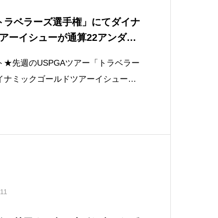
「トラベラーズ選手権」にてダイナ
アーイシューが通算22アンダー
し今季6勝
★先週のUSPGAツアー「トラベラー
イナミックゴールドツアーイシュー使
ダーでプレーオフを制し今季6勝、通算
！〈アイアン使用シャフト〉ダイナミッ
シュー X100〈ウェッジ使用シャフ
.11