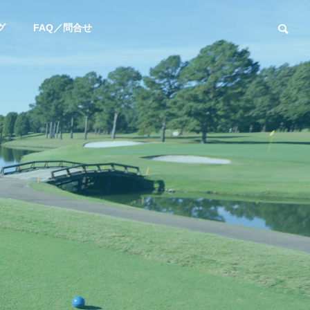
グ
FAQ／問合せ
ユーチューブ
お知らせ
【YouTube】阿部桃子選手と対
新年あけまして
決！カリスマフィッター吉田智
います
によるSteelFiber対決シリーズ第
四弾