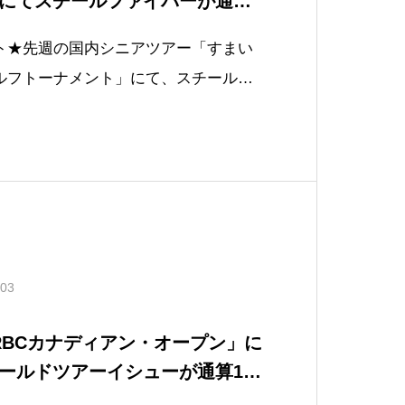
にてスチールファイバーが通算1
アツアー初優勝
ト★先週の国内シニアツアー「すまい
ルフトーナメント」にて、スチールフ
通算15アンダーで、シニアツアー初優
真はスチールファイバーi95cw）優勝
よりコメントをいただきました。「ス
.03
「RBCカナディアン・オープン」に
ールドツアーイシューが通算16
初優勝