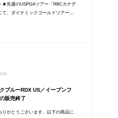
★先週のUSPGAツアー「RBCカナデ
にて、ダイナミックゴールドツアーイ
算16アンダーでツアー初優勝に輝きま
用シャフト〉ダイナミックゴールド ツ
0〈ウェッジ使用シャフト〉ダイ
6.03
クブルーRDX US／イーブンフ
の販売終了
ありがとうございます。以下の商品に