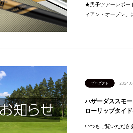
★男子ツアーレポート
ィアン・オープン」
シュー使用選手が通
した！〈アイアン使
アーイシュー X10
2024.0
プロダクト
ハザーダススモー
ローリップタイド
いつもご覧いただき