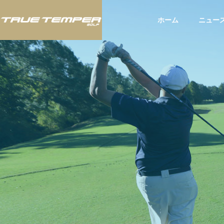
ホーム
ニュー
ツアー
ツア
BLOG
スタッフブログ
いて：
JLPGAツアー「富士フィルム・
アメリ
お知ら
スタジオアリス女子オープン」
されたU
にてTRUE TEMPERシャフト使
てTRU
用のウー・チャイエン選手が今
選手が2