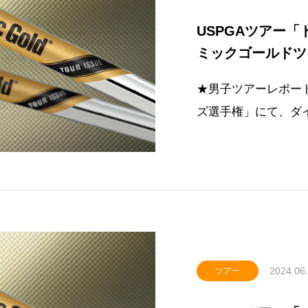
USPGAツアー
ミックゴールドツ
でプレーオフを制
★男子ツアーレポート
ズ選手権」にて、ダ
用選手が通算22アン
12勝に輝きました
クゴールド ツアーイ
ト〉ダ
2024.06
ツアー