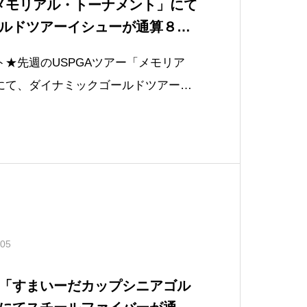
「メモリアル・トーナメント」にて
ルドツアーイシューが通算８ア
今季5勝
★先週のUSPGAツアー「メモリア
にて、ダイナミックゴールドツアーイ
算８アンダーで優勝して今季５勝、通
た！〈アイアン使用シャフト〉ダイナミ
イシュー X100〈ウェッジ使用シャフ
.05
「すまいーだカップシニアゴル