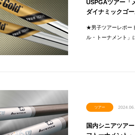
USPGAツアー
ダイナミックゴー
ンダーで優勝して
★男子ツアーレポート
ル・トーナメント」
シュー使用選手が通
算11勝に輝きまし
ックゴールド ツアー
ト〉ダイナ
2024.06
ツアー
国内シニアツアー