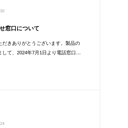
.30
せ窓口について
ただきありがとうございます。製品の
して、2024年7月1日より電話窓口を
せ送信（よくあるご質問（FAQ））ペ
信での受付に変更いたしました。ユー
かけいたしますが、お問い合わせ送信
ただけ
.24