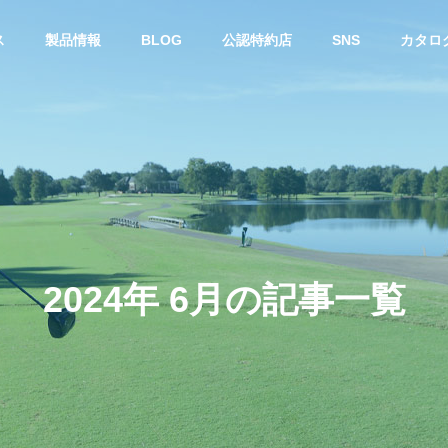
ス
製品情報
BLOG
公認特約店
SNS
カタロ
ー
スチールシャフト
2
0
2
4
年
6
月
の
記
事
一
覧
カ・ジョージア州で開催
DynamicGold 115 に 限定 “桜”
Sメジャーツアーにおい
モデル『Dynamic Gold 115 Tou
E TEMPERシャフト使用
r Issue SAKURA』
年連続で優勝