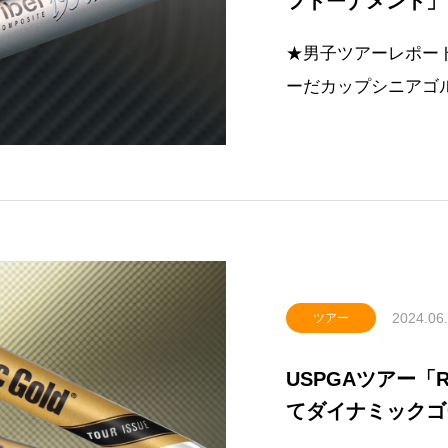
フトーナメント」
5アンダーでシニ
★男子ツアーレポー
ーだカップシニアゴ
ァイバー使用選手が
勝に輝きました。（写
された片山晋呉プロ
チールファイバー
2024.06
ツアー
USPGAツアー
てダイナミックゴ
アンダーでツアー